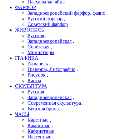
Пасхальные яйца
ФАРФОР
Западноевропейский фарфор, фаянс
,
Русский фарфор
,
Советский фарфор
ЖИВОПИСЬ
Русская
,
Западноевропейская
,
Советская
,
Миниатюры
ГРАФИКА
Акварель
,
Гравюры, Литография
,
Рисунок
,
Карты
СКУЛЬПТУРА
Русская
,
Западноевропейская
,
Современная скульптура
,
Венская бронза
ЧАСЫ
Каретные
,
Каминные
,
Кабинетные
,
Настенные
,