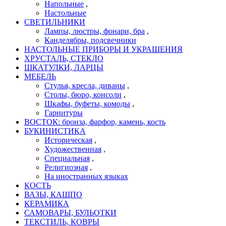
Напольные
,
Настольные
СВЕТИЛЬНИКИ
Лампы, люстры, фонари, бра
,
Канделябры, подсвечники
НАСТОЛЬНЫЕ ПРИБОРЫ И УКРАШЕНИЯ
ХРУСТАЛЬ, СТЕКЛО
ШКАТУЛКИ, ЛАРЦЫ
МЕБЕЛЬ
Стулья, кресла, диваны
,
Cтолы, бюро, консоли
,
Шкафы, буфеты, комоды
,
Гарнитуры
ВОСТОК: бронза, фарфор, камень, кость
БУКИНИСТИКА
Историческая
,
Художественная
,
Специальная
,
Религиозная
,
На иностранных языках
КОСТЬ
ВАЗЫ, КАШПО
КЕРАМИКА
САМОВАРЫ, БУЛЬОТКИ
ТЕКСТИЛЬ, КОВРЫ